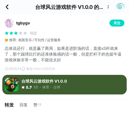
台球风云游戏软件 V1.0.0 的评价
tgbygv
关注
玩过
推荐:
画面音乐
可玩性
运营服务
总体说还行，就是赢了两局，如果是进阶场的话，直接sS杆就来
了，那个踹球比打的还准体验感的话一般，但是烂杆子的也挺牛逼
游戏体验非常一般，不能说太好
2026/5/14
来自 Vivo V2002A
台球风云游戏软件 V1.0.0
3D
体育
台球
5.7
转发
回复
赞
11