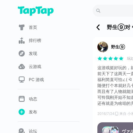
野生⑨
对
首页
排行榜
野生⑨
发现
玩过
云游戏
这游戏挺好玩的，就是
前天下了这两天一直
PC 游戏
福利简直可怕∠( ᐛ
随便打个本就好几十
而且有了人物就能满破(ง
可怜我刚开始不知道
动态
还有就是为啥咱的
发布
2016/7/24
来自 小
论坛
ヴァ