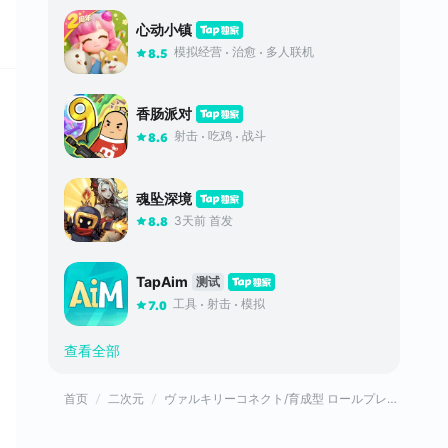
心动小镇
模拟经营
治愈
多人联机
8.5
香肠派对
射击
吃鸡
战斗
8.6
魂坠深境
3天前 首发
8.8
TapAim
测试
工具
射击
模拟
7.0
查看全部
首页
二次元
ヴァルキリーコネクト/育成型 ロールプレイングゲーム