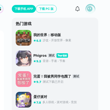
下载手机 APP
下载 PC 版
热门游戏
我的世界：移动版
沙盒
开放世界
像素
6.5
Phigros
测试
音游
手速
节奏
9.5
完蛋！我被男同学包围了
测试
测试下载已开启
9.7
蛋仔派对
多人联机
派对游戏
竞技
7.8