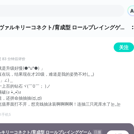
ヴァルキリーコネクト/育成型 ロールプレイングゲーム 的评价
关注
 83 分钟后评价
升级好慢(●°u°●)​ 」
在玩，结果现在才20级，难道是我的姿势不对(_ _)
 」∠)＿
上百的钻石ヾ(￣0￣； )ノ
 •̀_•́)ง
，还拼命抽抽抽(ಥ_ಥ)
充值界面打不开，想充钱抽泳装啊啊啊啊！连抽三只死库水了눈_눈
米手机5
ルキリーコネクト/育成型 ロールプレイングゲーム
日服