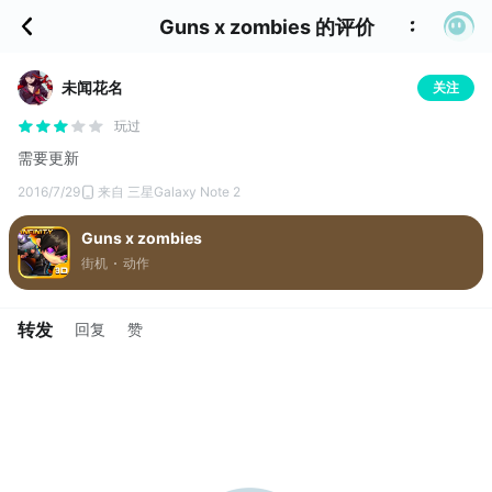
Guns x zombies 的评价
未闻花名
关注
玩过
需要更新
2016/7/29
来自 三星Galaxy Note 2
Guns x zombies
街机
动作
转发
回复
赞