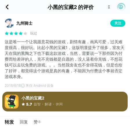
小黑的宝藏2 的评价
九州骑士
关注
玩过
这是唯一一个让我愿意花钱的游戏，剧情有趣，画风可爱，过关难
度很高，很好玩。比起小黑的宝藏1，这版明显提升了很多，室友天
天在我的熏陶之下也下载这款游戏，当然，需要说一下那些因为付
费而给差评的人，充不充钱都是自愿的，没人逼着你充钱，不想花
钱可以去玩免费的游戏。。。当然我舍友也不舍得花钱，但是也给
了好评，都觉得这个游戏是真的有趣，不能因为付费这个事就否定
游戏本身。
2018/6/18
来自 Android 设备
小黑的宝藏2
益智
解谜
休闲
5.7
转发
回复
赞
8