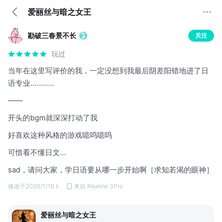
爱丽丝与暗之女王
勘破三春景不长
关注
玩过
当年在这里写评价的我，一定没想到我最后阴差阳错地进了日
语专业…………
——
开头的bgm就深深打动了我
好喜欢这种风格的游戏噫呜噫呜
可惜看不懂日文…
sad，请问大家，学日语要从哪一步开始啊［求知若渴的眼神］
修改于
2020/1/16
来自 Realme 3Pro
爱丽丝与暗之女王