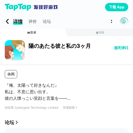
下载 App
详情
评价
论坛
安卓
iOS
陽のあたる彼と私の3ヶ月
休闲
『俺、太陽って好きなんだ』
私は、不意に思い出す。
彼の人懐っこい笑顔と言葉を――
供应商 Cybergate Technology Limited
所需权限
■遊び方
花を集めて物語を読み進めよう。
论坛
指アイコンを押すと物語が進んでいきます。