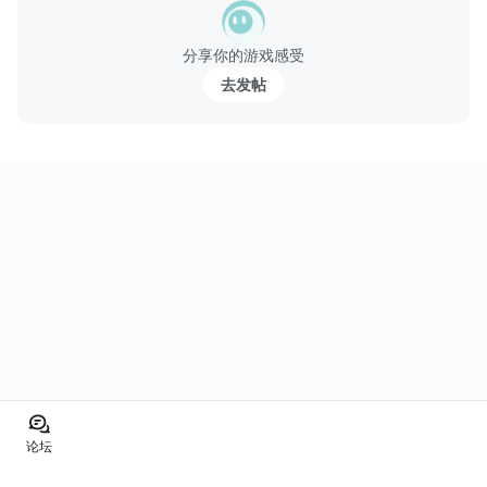
たまにおびえるときも、きっとあるけど、
私、ちゃんと自分の信じた道を進むから――。
分享你的游戏感受
去发帖
论坛