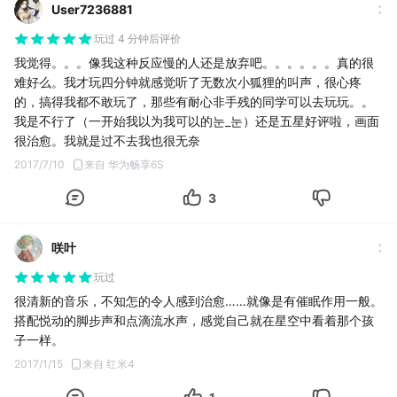
User7236881
玩过 4 分钟后评价
我觉得。。。像我这种反应慢的人还是放弃吧。。。。。。真的很
难好么。我才玩四分钟就感觉听了无数次小狐狸的叫声，很心疼
的，搞得我都不敢玩了，那些有耐心非手残的同学可以去玩玩。。
我是不行了（一开始我以为我可以的눈_눈）还是五星好评啦，画面
很治愈。我就是过不去我也很无奈
2017/7/10
来自 华为畅享6S
3
咲叶
玩过
很清新的音乐，不知怎的令人感到治愈……就像是有催眠作用一般。
搭配悦动的脚步声和点滴流水声，感觉自己就在星空中看着那个孩
子一样。
2017/1/15
来自 红米4