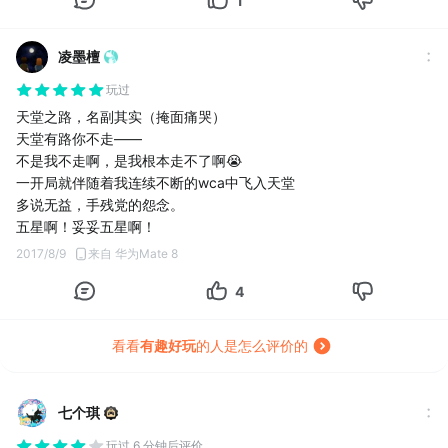
1
凌墨檀
玩过
天堂之路，名副其实（掩面痛哭）
天堂有路你不走——
不是我不走啊，是我根本走不了啊😭
一开局就伴随着我连续不断的wca中飞入天堂
多说无益，手残党的怨念。
五星啊！妥妥五星啊！
2017/8/9
来自 华为Mate 8
4
看看
有趣好玩
的人是怎么评价的
七个琪
玩过 6 分钟后评价