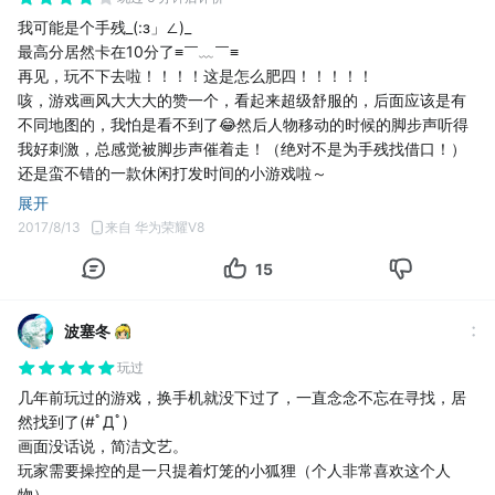
我可能是个手残_(:з」∠)_
最高分居然卡在10分了≡￣﹏￣≡
再见，玩不下去啦！！！！这是怎么肥四！！！！！
咳，游戏画风大大大的赞一个，看起来超级舒服的，后面应该是有
不同地图的，我怕是看不到了😂然后人物移动的时候的脚步声听得
我好刺激，总感觉被脚步声催着走！（绝对不是为手残找借口！）
还是蛮不错的一款休闲打发时间的小游戏啦～
展开
2017/8/13
来自 华为荣耀V8
15
波塞冬
玩过
几年前玩过的游戏，换手机就没下过了，一直念念不忘在寻找，居
然找到了(#ﾟДﾟ)
画面没话说，简洁文艺。
玩家需要操控的是一只提着灯笼的小狐狸（个人非常喜欢这个人
物）