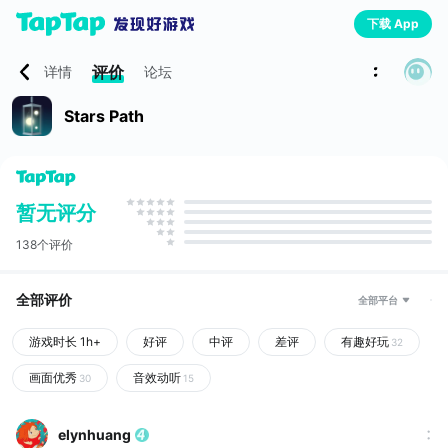
下载 App
评价
详情
论坛
Stars Path
暂无评分
138个评价
全部评价
全部平台
游戏时长 1h+
好评
中评
差评
有趣好玩
32
画面优秀
音效动听
30
15
elynhuang