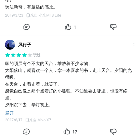
玩法新奇，有童话的感觉。
2019/3/23
来自 小米MI 8 Lite
1
风行子
玩过
家的顶层有个不大的天台，堆放着不少杂物。
太阳落山，就喜欢一个人，拿一本喜欢的书，走上天台。夕阳的光
很暖。
在天台，走着走着，就笑了。
感觉自己像是那个点着灯的小狐狸。不知道要去哪里，也没有终
点。
夕阳沉下去，华灯初上。
灯火亮起来，我用手机拍几张照片。
展开
所有的灯火都在向我涌来。
2017/8/17
来自 Vivo X7
举着满城灯火的孩子。
17
夜深了，我们，各自孤独。
#风行子