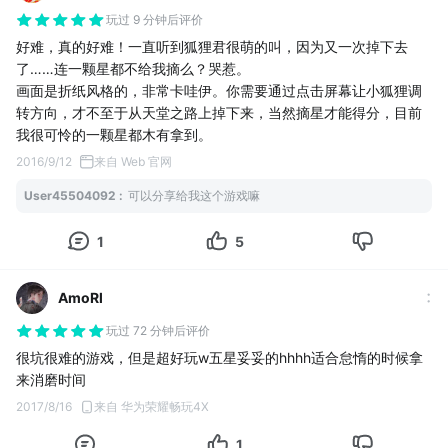
玩过 9 分钟后评价
好难，真的好难！一直听到狐狸君很萌的叫，因为又一次掉下去
了……连一颗星都不给我摘么？哭惹。
画面是折纸风格的，非常卡哇伊。你需要通过点击屏幕让小狐狸调
转方向，才不至于从天堂之路上掉下来，当然摘星才能得分，目前
我很可怜的一颗星都木有拿到。
2016/9/12
来自 Web 官网
User45504092
:
可以分享给我这个游戏嘛
1
5
AmoRl
玩过 72 分钟后评价
很坑很难的游戏，但是超好玩w五星妥妥的hhhh适合怠惰的时候拿
来消磨时间
2017/8/16
来自 华为荣耀畅玩4X
1