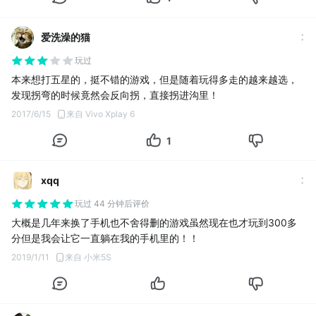
爱洗澡的猫
玩过
本来想打五星的，挺不错的游戏，但是随着玩得多走的越来越选，
发现拐弯的时候竟然会反向拐，直接拐进沟里！
2017/6/15
来自 Vivo Xplay 6
1
xqq
玩过 44 分钟后评价
大概是几年来换了手机也不舍得删的游戏虽然现在也才玩到300多
分但是我会让它一直躺在我的手机里的！！
2019/1/11
来自 小米5S