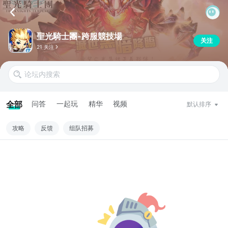
聖光騎士團-跨服競技場
关注
21 关注
全部
问答
一起玩
精华
视频
默认排序
攻略
反馈
组队招募