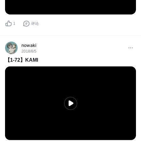
1
评论
nowaki
2018/8/5
【1-72】KAMI