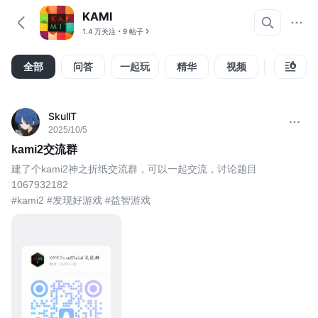
KAMI
1.4 万关注
9 帖子
全部
问答
一起玩
精华
视频
攻略
SkullT
2025/10/5
kami2交流群
建了个kami2神之折纸交流群，可以一起交流，讨论题目
1067932182
#kami2 #发现好游戏 #益智游戏