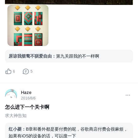
原谅我桀骜不驯爱自由
：
第九关跟我的不一样啊
6
5
Haze
2016/8/6
怎么进下一个关卡啊
求大神告知
红小菱
：
B章和番外都是要付费的呢，谷歌商店付费会很麻烦，
如果有iOS的设备的话，可以搜一下