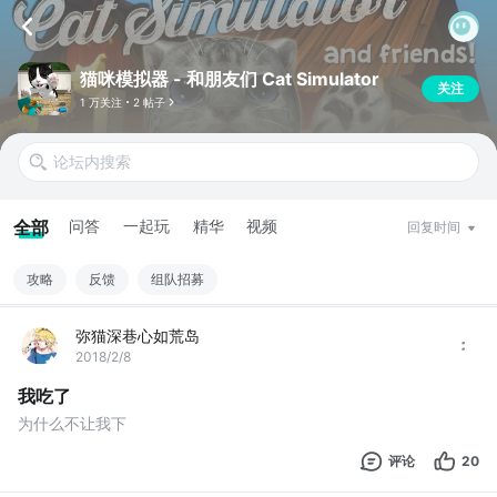
猫咪模拟器 - 和朋友们 Cat Simulator
关注
1 万关注
2 帖子
全部
问答
一起玩
精华
视频
回复时间
攻略
反馈
组队招募
弥猫深巷心如荒岛
2018/2/8
我吃了
为什么不让我下
评论
20