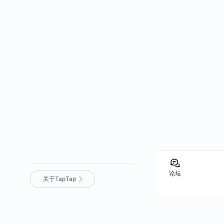
论坛
关于TapTap
营业执照
｜
沪 ICP 备 16012525 号
｜
沪网文（2025）0236-071 号
｜
增值