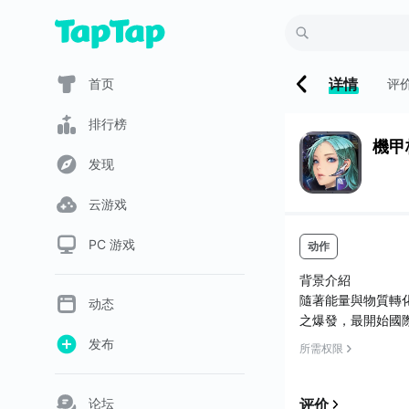
详情
首页
评
排行榜
機甲
发现
云游戏
PC 游戏
动作
背景介紹
隨著能量與物質轉
动态
之爆發，最開始國
戰，從中牟利求生
发布
所需权限
奧爾克大公國、東
體制徹底崩潰，僱
中推動著戰局。玩
论坛
评价