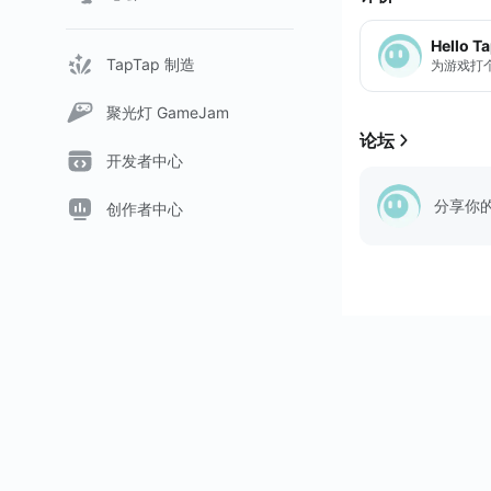
遊戲特色
全球獨創射擊反彈
Hello T
首款單...
TapTap 制造
为游戏打
聚光灯 GameJam
论坛
开发者中心
分享你
创作者中心