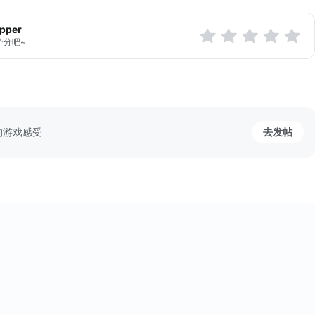
系統，危急關頭可瞬間逆轉形勢，顛覆射擊遊戲的玩家體驗
apper
个分吧~
的游戏感受
去发帖