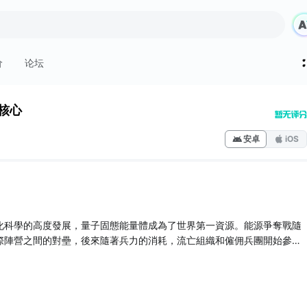
价
论坛
核心
安卓
iOS
化科學的高度發展，量子固態能量體成為了世界第一資源。能源爭奪戰隨
際陣營之間的對壘，後來隨著兵力的消耗，流亡組織和僱佣兵團開始參
。
武聯和海洋戰盟的相互制衡使得戰爭陷入了膠著，一些年過去之後，經濟
佣兵職業漸漸變成一種生存方式，各種各樣的僱佣兵團層出不窮，並在暗
家則扮演其中一個僱佣兵部隊隊長，為了生存而戰！