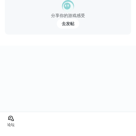
00上瘾的水平和许多独特的功能即将推出，你会不会想成为哈利的
甜蜜旅程爆炸的一部分？
分享你的游戏感受
去发帖
如果您遇到任何问题，同时安装...
论坛