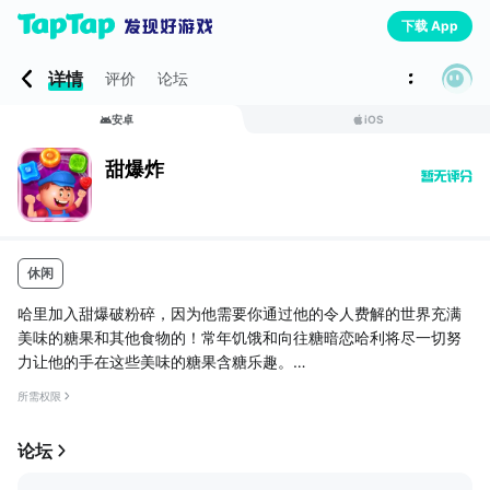
下载 App
详情
评价
论坛
安卓
iOS
甜爆炸
休闲
哈里加入甜爆破粉碎，因为他需要你通过他的令人费解的世界充满
美味的糖果和其他食物的！常年饥饿和向往糖暗恋哈利将尽一切努
力让他的手在这些美味的糖果含糖乐趣。
探索他的独特挑战奇妙的世界一样吓跑老鼠，搜索奶油甜甜圈，只
所需权限
有甜爆炸吓跑欺负和许多令人兴奋的冒险！连接，使3个或更多糖果
连锁店收集它们。使爆炸性连续技长链。
论坛
查找出的移动瓷砖和成长洒不断收集糖果来创建糖美眉！拥有超过1