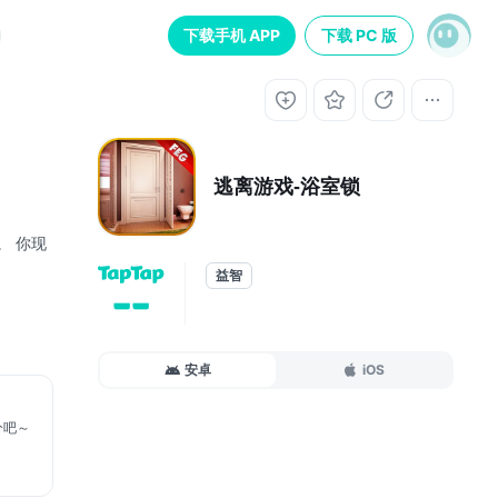
下载手机 APP
下载 PC 版
逃离游戏-浴室锁
。 你现
益智
--
安卓
iOS
分吧～