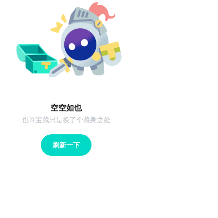
空空如也
也许宝藏只是换了个藏身之处
刷新一下