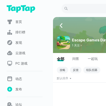
首页
排行榜
Escape Games Da
发现
1 关注
云游戏
全部
问答
一起玩
PC 游戏
攻略
反馈
组队招募
动态
默认排序
发布
论坛