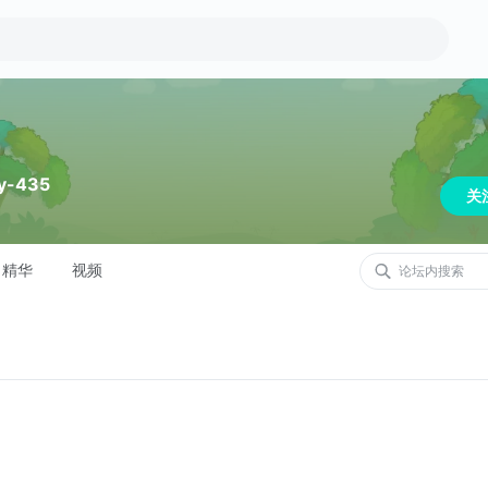
y-435
关
精华
视频