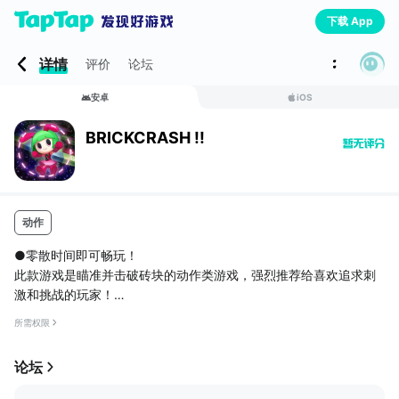
下载 App
详情
评价
论坛
安卓
iOS
BRICKCRASH !!
动作
●零散时间即可畅玩！
此款游戏是瞄准并击破砖块的动作类游戏，强烈推荐给喜欢追求刺
激和挑战的玩家！
●非常可爱的世界观！
所需权限
女主人公BUNNY爱臭美，总是在网格塔之间跳跃冲向顶峰！快收集
服饰给BUNNY助力吧！
论坛