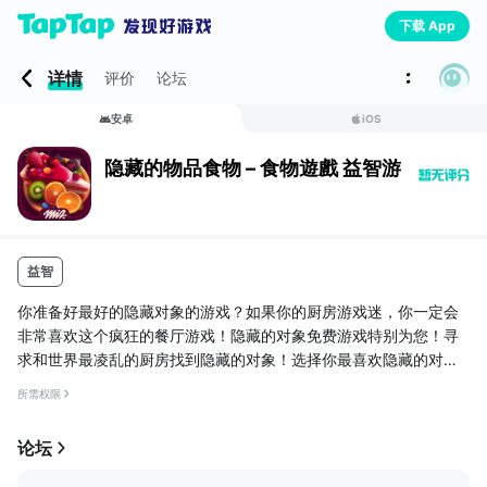
下载 App
详情
评价
论坛
安卓
iOS
隐藏的物品食物 – 食物遊戲 益智游戏
益智
你准备好最好的隐藏对象的游戏？如果你的厨房游戏迷，你一定会
非常喜欢这个疯狂的餐厅游戏！隐藏的对象免费游戏特别为您！寻
求和世界最凌乱的厨房找到隐藏的对象！选择你最喜欢隐藏的对象
日常收集和下载隐藏的物体免费的！如果“菜游戏”都是你的激情，如
所需权限
果你想修改你的烹饪技能，请欢迎最酷的“隐藏的物品食物”的游戏，
并与您的朋友和家人玩了！如果你一直想演的最真棒“厨房游戏”，现
论坛
在是你的时间，光泽亮丽像一个明星！食品游戏免费为食的爱好
者！