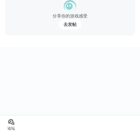
特征：
超过1000个隐藏的对象找！
分享你的游戏感受
惊人的高清显卡 - 3D环境！
去发帖
文本模...
论坛