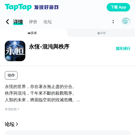
下载 App
详情
评价
论坛
安卓
iOS
永恆-混沌與秩序
动作
永恆的世界，存在著永無止盡的分合。
秩序與混沌，千年來不斷的殺戮戰爭。
人類的未來，將面臨空前的毀滅危機。
【遊戲特色】
所需权限
──重新詮釋MMORPG──
PC等級的遊戲搬上手機啦，重現萬人線上遊戲的浩瀚世界，重溫與
论坛
公會、好友並肩作戰的感動，組隊打怪刷BOSS，MMO的世界裡不
再孤軍奮戰。