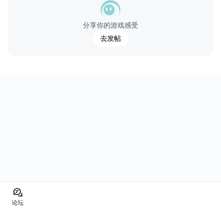
不做以一擋百的悲劇英雄，集結眾軍團同盟鋼鐵般的力量，副本、B
OSS、聯賽、競技、跨服戰，一起創造新歷史吧。
分享你的游戏感受
去发帖
──指尖與操作上的極致──
拒絕枯燥的連點打怪，把螢幕戳破也沒有比較爽，創新的手勢操作
技能，絕對可...
论坛