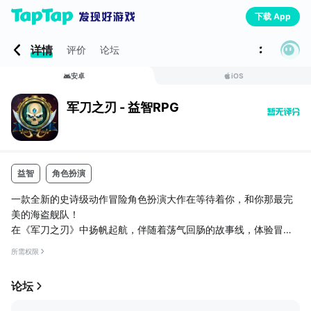
下载 App
详情
评价
论坛
安卓
iOS
军刀之刃 - 益智RPG
益智
角色扮演
一款全新的史诗级动作冒险角色扮演大作在等待着你，和你那最完
美的海盗舰队！
在《军刀之刃》中扬帆起航，伴随着荡气回肠的故事线，体验冒险
元素与RPG式战斗所带来的刺激体验，在这个魔法与科技并存的新
所需权限
概念世界中不断磨练和提升你的队伍，并在无垠的天海中与那邪恶
的帝国斗智斗勇吧！
论坛
免费下载，《军刀之刃》易于上手但难于精通，引人入胜的剧情穿
插于千百场的史诗战斗中，并有无穷无尽的深埋于天海各个角落的