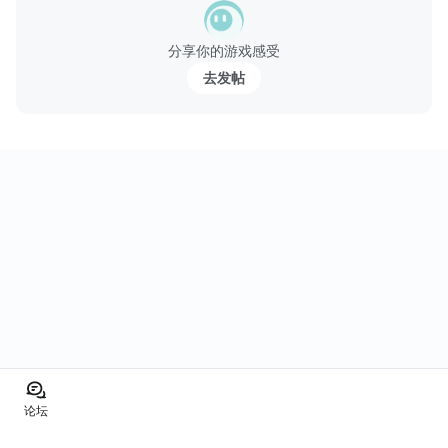
财宝等你挖掘！华丽唯美的可移动式战场，全3D动画植入的角色，
快将《军刀之刃》收入囊中吧！
分享你的游戏感受
去发帖
军刀之刃的游戏特色：...
论坛