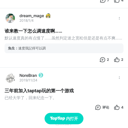
7
4
dream_mage
2018/1/4
谁来教一下怎么调速度啊……
默认速度真的有点慢了……虽然判定迷之宽松但是还是有点不爽……
魚生
：
速度我記得可以調
2
2
NoreBran
2019/11/24
三年前加入taptap玩的第一个游戏
已经大学了，回来纪念一下。
评论
4
内打开
已经到底了