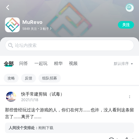
MuRevo
关注
5849 关注
3 帖子
全部
问答
一起玩
精华
视频
默认排序
攻略
反馈
组队招募
快手常建剪辑（试毒）
2021/1/18
那些曾经玩过这个游戏的人，你们在何方……也许，没人看到这条留
言了……离开了……
人间没个安排处
：
刚刚下载