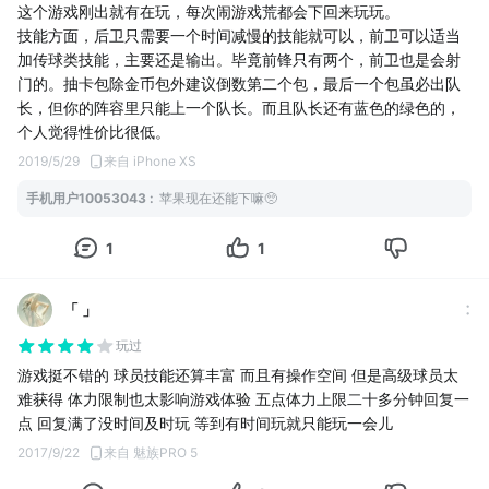
这个游戏刚出就有在玩，每次闹游戏荒都会下回来玩玩。
技能方面，后卫只需要一个时间减慢的技能就可以，前卫可以适当
加传球类技能，主要还是输出。毕竟前锋只有两个，前卫也是会射
门的。抽卡包除金币包外建议倒数第二个包，最后一个包虽必出队
长，但你的阵容里只能上一个队长。而且队长还有蓝色的绿色的，
个人觉得性价比很低。
2019/5/29
来自 iPhone XS
手机用户10053043
:
苹果现在还能下嘛🥺
1
1
「 」
玩过
游戏挺不错的 球员技能还算丰富 而且有操作空间 但是高级球员太
难获得 体力限制也太影响游戏体验 五点体力上限二十多分钟回复一
点 回复满了没时间及时玩 等到有时间玩就只能玩一会儿
2017/9/22
来自 魅族PRO 5