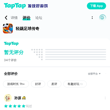
下载 App
评价
详情
论坛
轻踢足球传奇
暂无评分
34个评价
全部评价
全部平台
游戏时长 1h+
好评
差评
有趣好玩
13
孙源
玩过