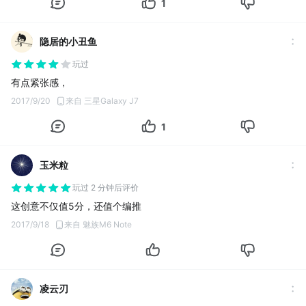
1
隐居的小丑鱼
玩过
有点紧张感，
2017/9/20
来自 三星Galaxy J7
1
玉米粒
玩过 2 分钟后评价
这创意不仅值5分，还值个编推
2017/9/18
来自 魅族M6 Note
凌云刃