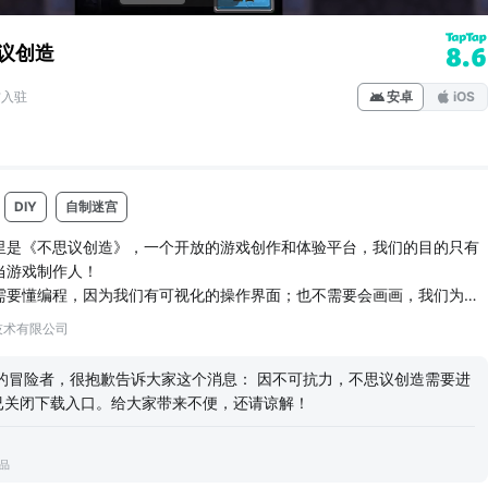
议创造
8.6
方入驻
安卓
iOS
DIY
自制迷宫
里是《不思议创造》，一个开放的游戏创作和体验平台，我们的目的只有
当游戏制作人！
需要懂编程，因为我们有可视化的操作界面；也不需要会画画，我们为你
资源。总之，只要有想法，就能设计一款属于你的游戏。
技术有限公司
造》不仅是一个可以做游戏的工具，也是一个玩家交流创作的社区，在这
其他制作人做的脑洞游戏，武侠风的《江湖》、电影同款《电锯惊魂》、
的冒险者，很抱歉告诉大家这个消息： 因不可抗力，不思议创造需要进
下100层》...绝对天马行空，让你欲罢不能！在这里，...
已关闭下载入口。给大家带来不便，还请谅解！
出品