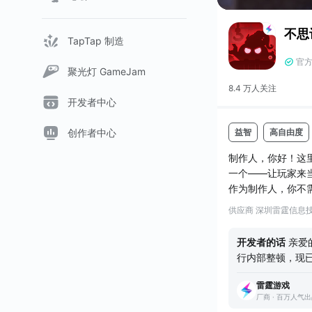
不思
TapTap 制造
官
聚光灯 GameJam
8.4 万人
关注
开发者中心
益智
高自由度
创作者中心
制作人，你好！这
一个——让玩家来
作为制作人，你不
准备了充足的美术
供应商 深圳雷霆信息
当然，《不思议创
里你可以玩到来自
开发者的话
亲爱
搞怪的《是冈布奥就
行内部整顿，现
雷霆游戏
厂商 · 百万人气