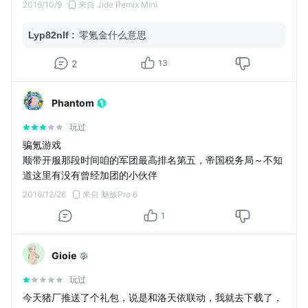
2016/10/9
来自 Jide Remix Mini
Lyp82nlf
:
零氪金什么意思
2
13
Phantom
玩过
骗氪游戏
顺带开服那段时间咱的军团最高排名第五，帝国税务局～不知
道这里有没有曾经加团的小伙伴
2016/12/26
来自 魅族Pro 6
1
Gioie
玩过
今天猪厂推送了个礼包，说是和洛天依联动，我就去下载了，