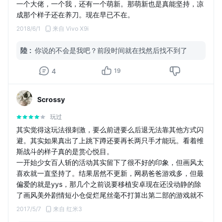
一个大佬，一个我，还有一个萌新。那萌新也是真能坚持，凉
成那个样子还在养刀。现在早已不在。
工会不知道什么时候解散了，想打工会本都没地方打。
2018/6/1
来自 Vivo X9i
卸了，留个纪念。
2018 6 1
陸
:
你说的不会是我吧？前段时间就在找然后找不到了
4
19
Scrossy
玩过
其实觉得这玩法很刺激，要么前进要么后退无法靠其他方式闪
避。其实如果真出了上跳下蹲还要再长两只手才能玩。看着维
斯战斗的样子真的是赏心悦目。
一开始少女百人斩的活动其实留下了很不好的印象，但画风太
喜欢就一直坚持了。结果居然不更新，网易爸爸游戏多，但最
偏爱的就是yys，那几个之前说要移植安卓现在还没动静的除
了画风美外剧情短小仓促烂尾丝毫不打算出第二部的游戏就不
说了。网易的很多游戏都给我种“我就出个游戏你们爱玩不玩
2017/5/7
来自 红米3
反正我觉得它挺好摆在那儿挺好看我已经尽责了”的感