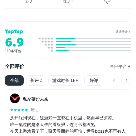
1
近期趋势
6.9
119条评价
全部评价
全部平台
全部
长评
游戏时长 1h+
好评
中评
2
私が望む未来
玩过
从开服到现在，这游戏一直都在手机里，然而早已凉凉。
唯一氪过的是洛天依的看板娘，连月卡都没氪。
今天上游戏看了下，聊天界面静的可怕，世界boss也不再有人