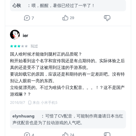
觉。要不是yys真的忽然火得可怕怀疑yys也要没头没尾。
心秋
:
喂，醒醒，暑假已经过了一半了！
妖刀其实玩法上还是不错的，但游戏宣传没头没尾，对玩家而
言特别无力。s刀都烂大街了，不出活动不宣传不关服不知道
7
29
这个游戏想干什么，只能希望暑假还有大招吧，4星是给游戏
的策划、美工等，扣的1星完全是因为网易的态度。
ier
————————————
这游戏真药丸啊！
玩过
现在一区是陌上花开和珈蓝的天下，比较活跃的就是珈蓝的熊
国人啥时候才能做到胧村正的品质呢？
猫了。二区……留了个h计划工作室，天天打广告，承包二区，
刚开始看到这个名字和宣传我还是有点期待的。实际体验之后
然而不太建议入……营销性质太强，走肾拦资源的可以去，走
真的还是受不了这被用到泛滥的手游系统。
心的话绝对会失望。
要说卸载它的原因，应该还是和期待的有一定差距吧。没有特
别让人眼前一亮的东西。
立绘挺漂亮的。不过为啥搞个日文配音。。。！？这不是国产
游戏嘛？？
2016/9/7
来自 小米手机5
elynhuang
:
可惜了CV配音，可能制作商邀请日本当红
声优配音也是为了拉动游戏的人气吧。
4
24