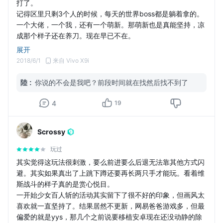
打了。
记得区里只剩3个人的时候，每天的世界boss都是躺着拿的。
一个大佬，一个我，还有一个萌新。那萌新也是真能坚持，凉
成那个样子还在养刀。现在早已不在。
工会不知道什么时候解散了，想打工会本都没地方打。
展开
卸了，留个纪念。
2018/6/1
来自 Vivo X9i
2018 6 1
陸
:
你说的不会是我吧？前段时间就在找然后找不到了
4
19
Scrossy
玩过
其实觉得这玩法很刺激，要么前进要么后退无法靠其他方式闪
避。其实如果真出了上跳下蹲还要再长两只手才能玩。看着维
斯战斗的样子真的是赏心悦目。
一开始少女百人斩的活动其实留下了很不好的印象，但画风太
喜欢就一直坚持了。结果居然不更新，网易爸爸游戏多，但最
偏爱的就是yys，那几个之前说要移植安卓现在还没动静的除