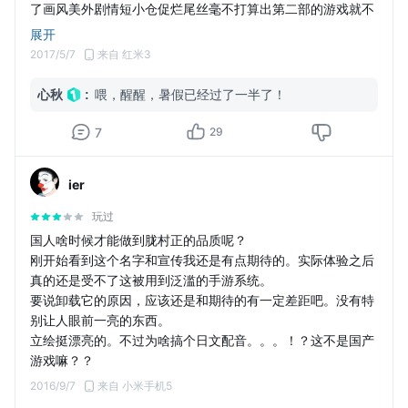
了画风美外剧情短小仓促烂尾丝毫不打算出第二部的游戏就不
说了。网易的很多游戏都给我种“我就出个游戏你们爱玩不玩
展开
反正我觉得它挺好摆在那儿挺好看我已经尽责了”的感
2017/5/7
来自 红米3
觉。要不是yys真的忽然火得可怕怀疑yys也要没头没尾。
妖刀其实玩法上还是不错的，但游戏宣传没头没尾，对玩家而
心秋
:
喂，醒醒，暑假已经过了一半了！
言特别无力。s刀都烂大街了，不出活动不宣传不关服不知道
这个游戏想干什么，只能希望暑假还有大招吧，4星是给游戏
7
29
的策划、美工等，扣的1星完全是因为网易的态度。
————————————
ier
这游戏真药丸啊！
现在一区是陌上花开和珈蓝的天下，比较活跃的就是珈蓝的熊
玩过
猫了。二区……留了个h计划工作室，天天打广告，承包二区，
国人啥时候才能做到胧村正的品质呢？
然而不太建议入……营销性质太强，走肾拦资源的可以去，走
刚开始看到这个名字和宣传我还是有点期待的。实际体验之后
心的话绝对会失望。
真的还是受不了这被用到泛滥的手游系统。
要说卸载它的原因，应该还是和期待的有一定差距吧。没有特
别让人眼前一亮的东西。
立绘挺漂亮的。不过为啥搞个日文配音。。。！？这不是国产
游戏嘛？？
2016/9/7
来自 小米手机5