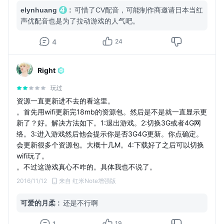
elynhuang
:
可惜了CV配音，可能制作商邀请日本当红
声优配音也是为了拉动游戏的人气吧。
4
24
Right
玩过
资源一直更新进不去的看这里。
。首先用wifi更新完18mb的资源包。然后是不是就一直显示更
新了？好。解决方法如下。1:退出游戏。2:切换3G或者4G网
络。3:进入游戏然后他会提示你是否3G4G更新。你点确定。
会更新很多个资源包。大概十几M。4:下载好了之后可以切换
wifi玩了。
。不过这游戏真心不咋的。具体我也不说了。
2016/11/12
来自 红米Note增强版
可爱的月柔
:
还是不行啊
1
19