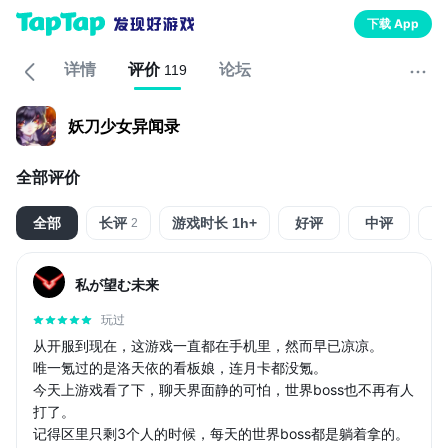
下载 App
详情
评价
论坛
119
妖刀少女异闻录
全部评价
全部
长评
游戏时长 1h+
好评
中评
2
私が望む未来
玩过
从开服到现在，这游戏一直都在手机里，然而早已凉凉。
唯一氪过的是洛天依的看板娘，连月卡都没氪。
今天上游戏看了下，聊天界面静的可怕，世界boss也不再有人
打了。
记得区里只剩3个人的时候，每天的世界boss都是躺着拿的。