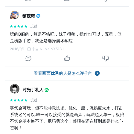
猫毓诺
玩过
玩的B服的，算是不错吧，妹子很萌，操作也可以，五星，但
是横版手游，我还是选择崩坏学院
2016/9/1
来自 Nubia NX518J
看看
画面优秀
的人是怎么评价的
时光手札人
玩过
零氪金可玩，但不能冲竞技场。优化一般，流畅度太水，打击
系统迷的可以.唯一可以接受的就是画风，玩法也太单一，板娘
不氪金基本换不了。尼玛我这个韭菜现在还在肝到底是什么心
态啊！