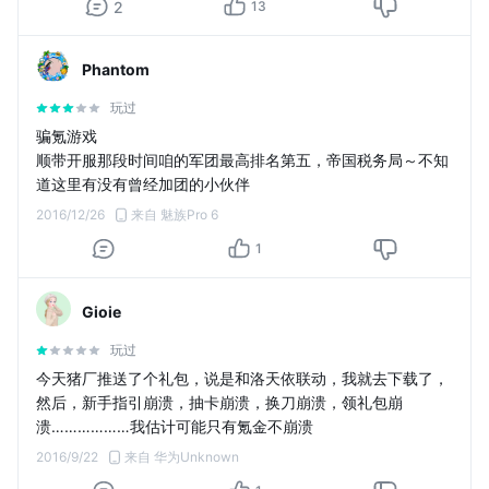
2
13
Phantom
玩过
骗氪游戏
顺带开服那段时间咱的军团最高排名第五，帝国税务局～不知
道这里有没有曾经加团的小伙伴
2016/12/26
来自 魅族Pro 6
1
Gioie
玩过
今天猪厂推送了个礼包，说是和洛天依联动，我就去下载了，
然后，新手指引崩溃，抽卡崩溃，换刀崩溃，领礼包崩
溃………………我估计可能只有氪金不崩溃
2016/9/22
来自 华为Unknown