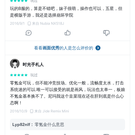
玩过
玩的B服的，算是不错吧，妹子很萌，操作也可以，五星，但
是横版手游，我还是选择崩坏学院
2016/9/1
来自 Nubia NX518J
看看
画面优秀
的人是怎么评价的
时光手札人
玩过
零氪金可玩，但不能冲竞技场。优化一般，流畅度太水，打击
系统迷的可以.唯一可以接受的就是画风，玩法也太单一，板娘
不氪金基本换不了。尼玛我这个韭菜现在还在肝到底是什么心
态啊！
2016/10/9
来自 Jide Remix Mini
Lyp82nlf
:
零氪金什么意思