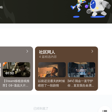
略
社区同人
4 篇精选内容
01:52
【Steam移植游戏推
以前还没通关的时候
[MV] 我会一直守护
荐】08-谍战大片由
瞎想了一段剧情
你，直至我生命凋零
你叙述，互动式真人
的最后一刻
剧情游戏的独特体验
已经到底了