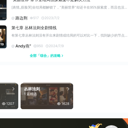
[表情_捂脸哭]全结局都解锁了，“美丽世界”却还卡在95%探索度，而且也没有任何锁定提示。不少收集控玩家都遇到过吧…… 后来看了贴吧攻略帖，原来“方敏的眼神”剧情就是丧钟结局和美丽结局的分支了，而且在那里选择“放任方敏”后，还要继续选择嫁祸方敏的方式，并看完剧情，才能把各个节点连接起来，达成100%。 看来大家都一样，刚开始舍不得方敏，想先劝说她，然后再回来点击另一个选项来刷探索度，谁知这里是要完
路边荆
@
517
2023/7/2
第七章 丛林法则全剧情线
有第七章丛林法则没有开出来剧情或结局的可以对比一下，找到缺少的节点再重新进去刷一遍，如果没刷出来就可能是前置条件没满足
:19
Andy燕″
@
950
2024/7/9
全部「综合」的攻略
丛林法则
1 篇精选
1207
1628