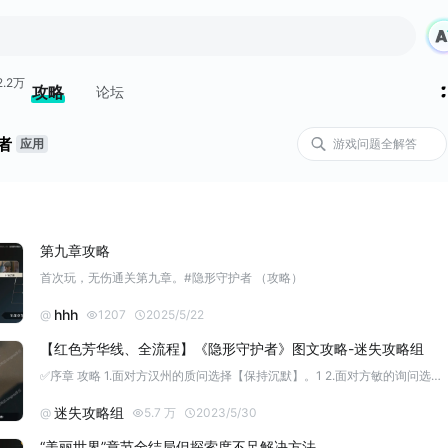
2.2万
攻略
论坛
者
应用
第九章攻略
首次玩，无伤通关第九章。#隐形守护者 （攻略）
hhh
@
1207
2025/5/22
【红色芳华线、全流程】《隐形守护者》图文攻略-迷失攻略组
✅序章 攻略 1.面对方汉州的质问选择【保持沉默】。1 2.面对方敏的询问选择【都已经过去了，问那么多干嘛？】。2 3.接下来选择【去图书馆看看书】。3 4.等待的时间是漫长的，选择【再呆一会儿】。4 5.来到秘密基地，逐一选择下面的选项，了解情况。5 6.取出入党申请书。 ✅第一章 太阳之影攻略 7.选择举手，吸引注意。7 8.选择【和平谈判，通过外交解决争端】，获得1点好感度。8 9.前去赴宴
迷失攻略组
@
5.7 万
2023/5/30
“美丽世界”章节全结局但探索度不足解决方法