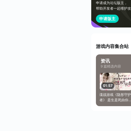
申请成为论坛版主，
帮助开发者一起维护攻
申请版主
游戏内容集合站
资讯
9 篇精选内容
01:57
谍战游戏《隐形守护
者》 是生是死由你
来抉择