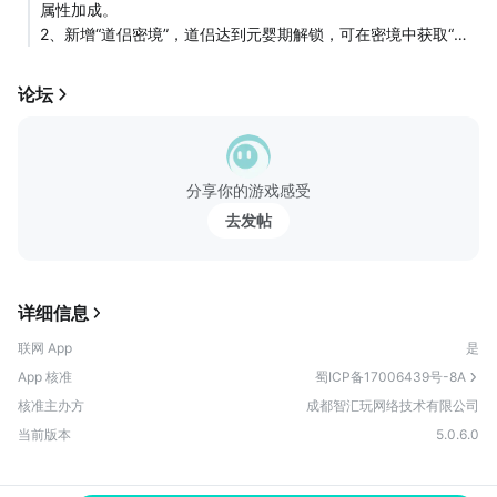
----------...
属性加成。
一边吐槽一边帮我们找问题，心里真是又暖又惭愧（某程序：已
2、新增“道侣密境”，道侣达到元婴期解锁，可在密境中获取“寻
经在改了在改了。。） 七年，放在修真界，大概仅仅能从练气
宝令”和“灵宝残片”。除“道侣密境”外，还可在太乙梦境、种族供
一层到练气二层；放在我们这儿，则是足够让一款游戏从“新品”
奉中获得...
变成“老东西”，也足够让我们思考：到底应该往这个世界里添加
论坛
什么，又该为它保留什么。 我们知道，现在的游戏内容已经不
少了，每次加新功能前，我们都得反复琢磨，会不会让新道友摸
不着头脑？会不会让老道友觉得太肝？所以我们步子迈得小了
些，但每一步都想走得稳些。 未来，我们还是会继续优化现有
分享你的游戏感受
的内容，也会谨慎地加入一些有意思的新东西。可能不会很多，
去发帖
但我们希望每一个都能让大家觉得“有点意思~”。 有时候翻看旧
帖子，会看到几年前大家争论玩法、分享攻略、甚至调侃bug的
留言。那些ID，有些还在活跃，有些已经许久未见。但无论你在
哪里，都感谢你曾来过这片江湖。 江湖不老，你我皆在。 第七
详细信息
年，依然感谢相伴。 祝愿诸位道友，道心常稳，奇遇常临。
联网 App
是
App 核准
蜀ICP备17006439号-8A
核准主办方
成都智汇玩网络技术有限公司
当前版本
5.0.6.0