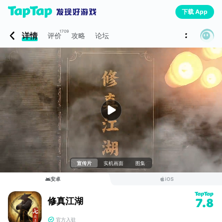
下载 App
1709
详情
评价
攻略
论坛
宣传片
实机画面
图集
安卓
iOS
修真江湖
7.8
官方入驻