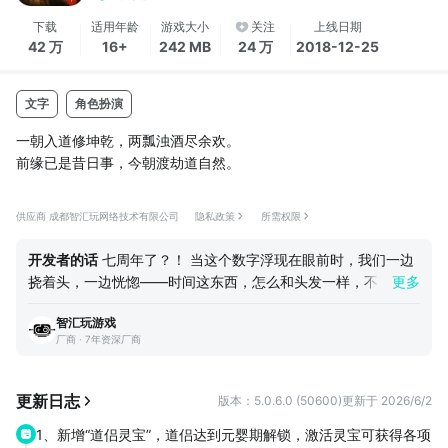
下载
适用年龄
游戏大小
关注
上线日期
42 万
16+
242 MB
24 万
2018-12-25
文字
角色扮演
一朝入道修坤乾，两瓢浊酒尽余欢。
前缘已是昔日事，今朝渡劫道自然。
人法地，地法天，天法道，道法自然。人生数载皆虚妄，不如得道
供应商 成都智汇玩网络技术有限公司
隐私政策
所需权限
去修仙，一念逍遥天地间。
开发者的话
七周年了？！ 当这个数字浮现在眼前时，我们一边
道友，你想不想修真？修真江湖能让你体验不一样的人生，你能体
挠着头，一边恍惚——时间这东西，怎么和头发一样，不知不觉
更多
味从一个默默无名的凡界奴仆，成长为仙界至尊，踏上自己的无极
就没了。。六周年的贺词文档还在电脑桌面，转眼又要写七周年
仙途。
智汇玩游戏
的了。 首先，按照惯例，给各位道友磕一个 ▄█▀█●。。。感
厂商 · 7年资深厂商
谢所有依然在《修真江湖》中修行的道友，是你们让这方世界依
你的存在将撼动整个修真界，而这一切不需要肝，只需要挂机即可
旧充满生机，你们的每一次登录、游玩还有吐槽（T_T），都是
完成~
我们继续更新的最强动力~ 还有……咳咳，那个，bug的事(__(:
更新日志
版本：5.0.6.0 (50600)
更新于 2026/6/2
з」∠)__）。好像每周年都要提一嘴，今年也不例外。感谢道友
------------------------------------------游戏特色------------------
1、新增“道侣灵宝”，道侣达到元婴期解锁，激活灵宝可获得各项
们又一次包容了我们那些“虽迟但到”的小问题，有时候看着大家