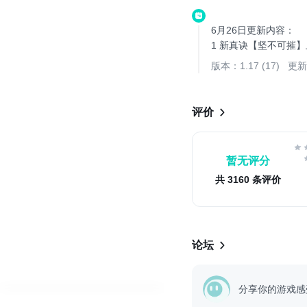
豪杰云集 神修魔将尽归麾下
探索三界 收尽天下异宝灵器
6月26日更新内容：
跨界争夺 全服争霸谁领风骚-
1 新真诀【坚不可摧
号令三界 占地为盟唯我独尊.
2 梦汐觉醒开启【梦
版本：1.17 (17)
更新于
3 角色限时召唤【玄
4 每周必购【菜虚琨
5 仙界联盟战开启
评价
暂无评分
共 3160 条评价
论坛
分享你的游戏感