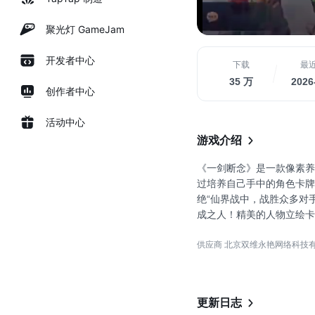
聚光灯 GameJam
开发者中心
下载
最
35 万
2026
创作者中心
活动中心
游戏介绍
《一剑断念》是一款像素养
过培养自己手中的角色卡牌
绝“仙界战中，战胜众多对
成之人！精美的人物立绘卡
赛制，以及超多的游戏奖励，
供应商 北京双维永艳网络科技
作！
怀旧像素 国风彩墨玄幻手游
即时斗法 烧脑策略点将出击
腾云之路 登仙入魔任君选
更新日志
灵城仙岛 修真据点助力霸