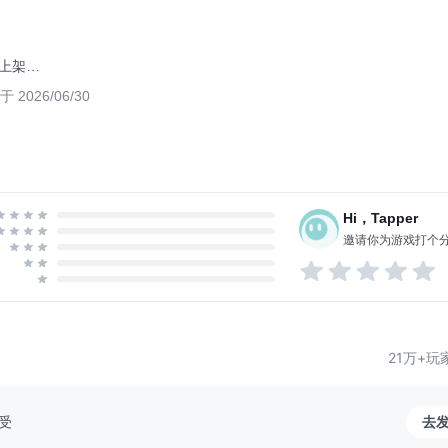
-伙伴
高级橙色真决包（随机强力橙色真决）
-法宝
50高级材料箱
PVP
50资源任选袋
】上架
..
7 每周活动内容：
汐觉醒包】上架
 2026/06/30
活动开始时间：2026-05-02 05:00:00
冥子】
活动结束时间：2026-05-07 24:00:00
】天花板法宝上架
《一剑断念》2026年全新角色【杨戬】
月份全新赛季模式和联盟战即将开启
Hi，Tapper
邀请你为游戏打个
21万+玩
受
去