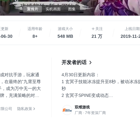
宣传片
实机画面
图集
近更新
适用年龄
游戏大小
关注
上线日期
-06-30
8+
548 MB
21 万
2019-11-
开发者的话
成对抗手游，玩家通
4月30日更新内容：
，在最终的”九霄至尊
1 玄冥子技能冰冻提升至8秒，被动冰冻
手，成为万中无一的大
秒
牌，充满策略的对抗
2 玄冥子SPINE变成动态
2026你的必玩之
3 玄冥子语音
双维游戏
有限公司
隐私政策
4 九霄里面阵容战斗结束后阵容隐藏掉
厂商 · 7年资深厂商
-定义
以看到真诀，战斗回访正常不用动
-策略
5 真诀仓库位置数量上限提升至9999
择-自由职业
6 本周128折扣礼包内容如下：
业-模拟经营
伙伴皮肤任选箱