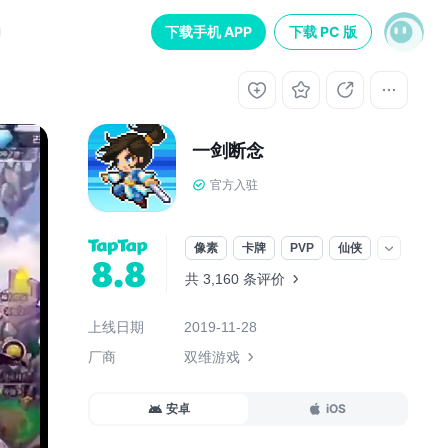
下载手机 APP
下载 PC 版
一剑断念
官方入驻
像素
卡牌
PVP
仙侠
8.8
共 3,160 条评价
上线日期
2019-11-28
厂商
双维游戏
安卓
iOS