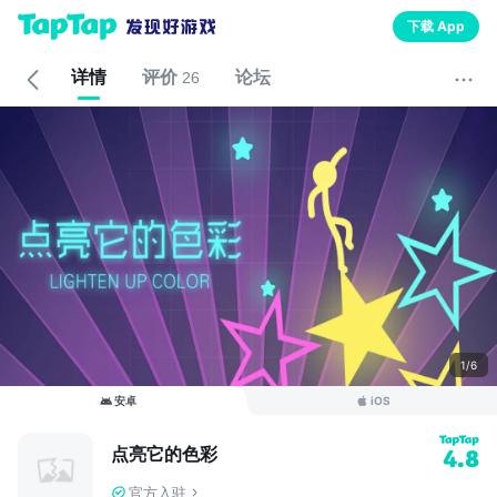
下载 App
详情
评价
论坛
26
1/6
安卓
iOS
点亮它的色彩
4.8
官方入驻