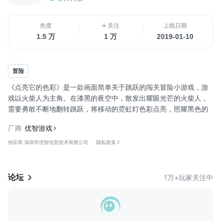
热度
关注
上线日期
1.5 万
1 万
2019-01-10
冒险
《点亮它的色彩》是一款画面简单关于跳跃的闯关冒险小游戏，游
戏以火柴人为主角。在漆黑的夜空中，散发出耀眼光芒的火柴人，
需要勇敢不断地翻转跳跃，将移动的霓虹灯色彩点亮，照耀黑色的
星空。越到后面游戏的难度会越高，火柴人如果停止跳跃，霓虹灯
厂商
优智游戏
会逐渐往下沉降，世界又会陷入到一阵黑暗中。这是一款非常考验
反应力的魔性手游，快来帮助火柴人一起点亮黑夜中的色彩，带给
供应商 深圳市优智信息技术有限公司
隐私政策
世界光明。
【游戏特点】
1、 简约有趣的卡通风格画面，给你全新的休闲游戏体验；
论坛
1万+玩家关注中
2、 简单便捷的游戏玩法操作，虚拟按钮平滑式一键操作；
3...