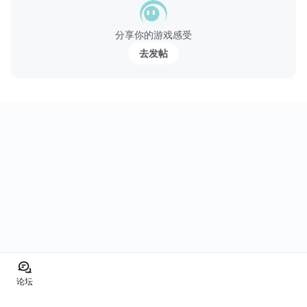
動體驗，全新超炫戰鬥技能演繹指尖大招，掀起第三代手遊新紀
元。
分享你的游戏感受
【遊戲特色】
去发帖
1）Q版呆萌的神將，高清畫面...
论坛