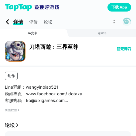
下载 App
详情
评价
论坛
安卓
iOS
刀塔西遊：三界至尊
动作
Line群組：wangyinbiao521
粉絲專頁：www.facebook.com/ dotaxy
客服郵箱：ko@xixigames.com
【遊戲介紹】
所需权限
《刀塔西遊》是２０１５年戰鬥卡牌的扛鼎之作！其獨特的掌中微
操系統，大招技能瞬時釋放，給妳前所未有的戰鬥體驗！還有技能
论坛
打斷、技能組合等高階玩法，全面超越傳統卡牌體驗。戰鬥中，英
雄表情栩栩如生，Q版英雄收集樂趣無窮！告別無腦等待，增強互