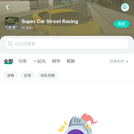
Super Car Street Racing
关注
51 关注
全部
问答
一起玩
精华
视频
回复时间
攻略
反馈
组队招募