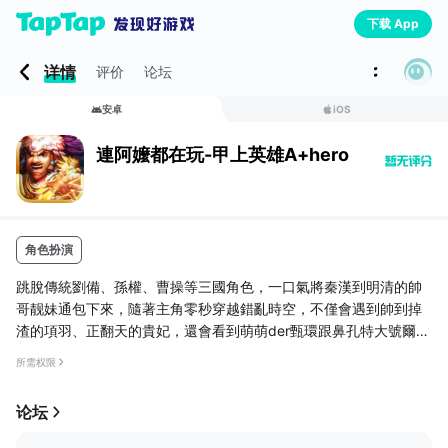
下载 App
详情
评价
论坛
安卓
iOS
連阿嬤都在玩-甲上英雄A+hero
角色扮演
跳脫傳統劉備、孫權、曹操等三國角色，一口氣將秦漢到明清的帥
哥靓妹通包下來，隨著主角零秒穿越錯亂時空，不僅會遇到帥到掉
渣的項羽、正翻天的貴妃，還會看到萌萌der甄環跟鼻孔特大號爾
康，各種KUSO武將任君搭配，各種無尺度對白挑戰極限，各種激
所需权限
夯玩法依序釋出，一切的一切，都是為了打敗「計都」！
【甲甲大亂鬥 即將搞笑來襲】
论坛
歡迎來到中華時代大熔爐，想要什麼口味的英雄應有盡有，看是要
真實歷史人物呂布、白起、藺相如還是民間小說裡的武松、甄環、