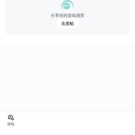
李元霸，共有多達百位武將火辣穿越，說這麼多，不如來瞧瞧英雄
日常，...
分享你的游戏感受
去发帖
论坛