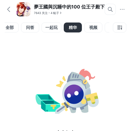
夢王國與沉睡中的100 位王子殿下
7643 关注
4 帖子
全部
问答
一起玩
精华
视频
攻略