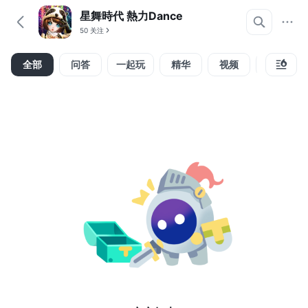
星舞時代 熱力Dance
50 关注
全部
问答
一起玩
精华
视频
攻略