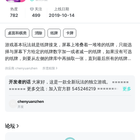
热度
关注
上线日期
782
499
2019-10-14
桌面和棋类
消除
纸牌
卡牌
游戏基本玩法就是纸牌接龙，屏幕上堆叠着一堆堆的纸牌，只能选
择与屏幕下方给定的纸牌数字加一或者减一的纸牌，如果没有可选
的纸牌，则要从左侧的牌库中再抽取一张，直到最后所有的纸牌都
消除光为胜利，如果牌库中的纸牌都抽完了还没有消除掉所有的牌
供应商 chenyuanzhen
所需权限
堆，那就输掉游戏啦！
游戏目前共有 81 关，不过不用担心游戏中有各种道具可以帮到你
开发者的话
大家好，这是一款全新玩法的独立游戏。 ======
哦！道具牌有普通道具牌，百搭牌可以搭配任意一张牌；
====== 更多交流：加入官方群 545246219 ============
更多
镭射枪帮你扫清屏幕上各种牌，威力惊人；
游戏是我个人在制作，获得了一些朋友的帮助，需要感谢他们。
chenyuanzhen
还有连续消除奖励，可以在额外奖励3张牌。
开发
如果连续消除达到三次奖励，将会获得...
论坛