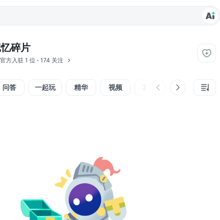
记忆碎片
官方入驻
1 位
174 关注
问答
一起玩
精华
视频
攻略
反馈
组