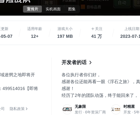
宣传片
实机画面
图集
近更新
适用年龄
游戏大小
关注
上线日期
-05-07
12+
197 MB
41 万
2023-07-
开发者的话
域迷惘之地即将开
各位执行者你们好，
感谢各位还能再看一眼《浮石之旅》，
99514016【即将
感谢！
经历了2年的团队动荡，终于能回来了，
38679477【即将
之旅》的整体运营工作也将正式转移给
无象限
时精屋
公司
隐私政策
队。未来也将由我们长期陪伴各位执行
发行 · 6年资深厂商
开发 · 
38335045【即将
之旅。
我们衷心感谢大家一直以来的支持和耐
研发服正式开服之际，我们准备了丰厚
动游戏6强
利，希望大家能重新找回冒险的勇气。