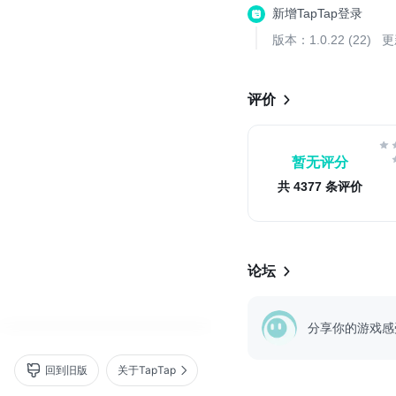
风靡港澳台的复古像素RP
新增TapTap登录
Roguelite（比Roguel
版本：1.0.22 (22)
更
-----------------------------
这是一款深入文明遗迹的冒险
评价
暂无评分
共 4377 条评价
论坛
分享你的游戏感
回到旧版
关于TapTap
营业执照
｜
沪 ICP 备 16012525 号