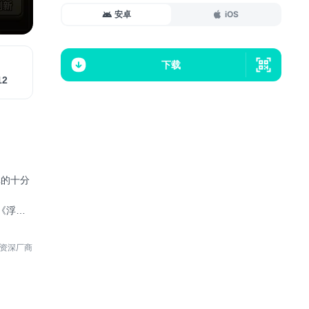
安卓
iOS
下载
12
真的十分
《浮石
研发团
者的深渊
5年资深厂商
心等待。
的开服福