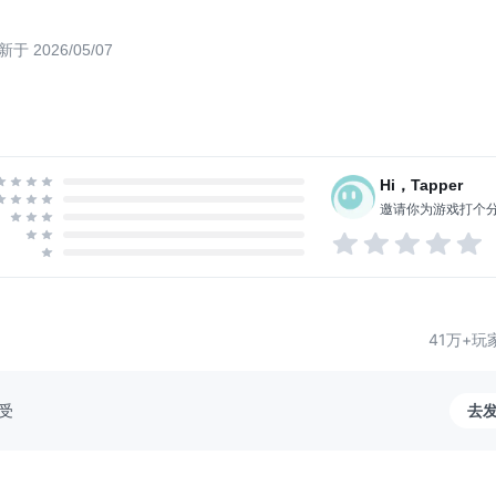
G
如果想要了解更多游戏信息或者反馈问
ike更轻的失败惩罚）
可加入官方Q群：538335045。
新于 2026/05/07
...
Hi，Tapper
邀请你为游戏打个
41万+玩
受
去