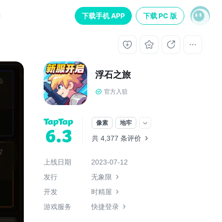
下载手机 APP
下载 PC 版
浮石之旅
官方入驻
像素
地牢
6.3
共 4,377 条评价
上线日期
2023-07-12
发行
无象限
开发
时精屋
游戏服务
快捷登录