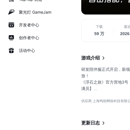
聚光灯 GameJam
开发者中心
下载
最
59 万
2026
创作者中心
活动中心
游戏介绍
研发陪伴服正式开启，新领
放！
《浮石之旅》官方营地3号：4
满员】
《浮石之旅》官方营地2号：4
供应商 上海鸣勃网络科技有限
满员】
《浮石之旅》官方营地1号：5
满员】
-----------------------------
更新日志
2022 IndiePlay 最佳移