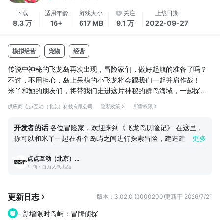
下载
适用年龄
游戏大小
关注
上线日期
8.3 万
16+
617 MB
9.1 万
2022-09-27
模拟经营
宠物
经营
传说中神秘的飞龙岛再次出现，冒险家们，做好起航的准备了吗？
不过，不用担心，岛上呆萌的小飞龙将会跟我们一起并肩作战！
米丫和她的朋友们，将带我们走进这片神秘的群岛海域，一起探索
未知的世界！你会发现并合成收集不同种类的飞龙，在你的专属小
供应商 点点互动（北京）科技有限公司
隐私政策
所需权限
岛上，还能为它们建造各种温馨的休憩场所。你能找到多少种小飞
龙呢？大家一起前行，去探个究竟吧！
开发者的话
各位冒险家，欢迎来到《飞龙岛历险记》 在这里，
你可以和米丫一起在各个岛屿之间进行探索冒险，建造建筑，完
更多
【探索岛屿】
成订单，进行资源开采，发展一个繁荣的家园，为接下来的冒险
上百座形形色色的神秘岛屿等待我们去探寻，传说中的飞龙宝藏，
点点互动（北京）科技有限公司
做好准备。 在岛屿中，你还可以遇到种类繁多的神龙，并与它
会出现在哪座岛屿呢？拨开迷雾，开垦荒地，建造乐园，实现梦里
厂商 · 百万人气出品
们成为好伙伴，帮助你和米娅在龙乐园中进行冒险。 希望这款
常见的桃花源记！
游戏可以让你感受到模拟经营的乐趣，也能感受到在各个风景各
异的岛屿中冒险的惊险刺激。 在现阶段的版本中，还有很多的
更新日志
版本：3.02.0 (3000200)
更新于 2026/7/21
【孵化飞龙】
内容需要完善和补充，请各位冒险家多多包容。在体验游戏中点
发现飞...
- 新增限时岛屿：冒牌侦探
点滴滴快乐的同时，也希望各位能多提提建议，帮助我们改正与