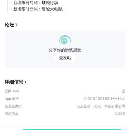
- 新增限时岛屿：破晓行动
进步。
- 新增限时岛屿：冒险大电影
- 新增活动：社团越野竞赛、积木消除、冒险通行证、悠闲假期
- 周年庆活动
论坛
分享你的游戏感受
去发帖
详细信息
联网 App
是
App 核准
京ICP备13035911号-8A
核准主办方
点点互动（北京）科技有限公司
当前版本
3.02.0