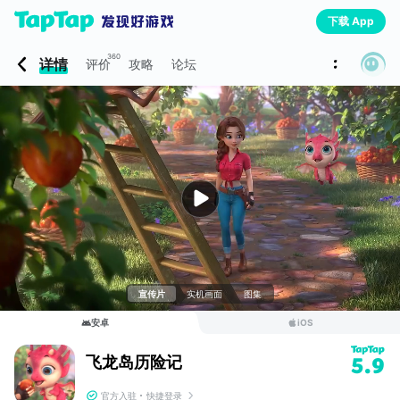
下载 App
360
详情
评价
攻略
论坛
宣传片
实机画面
图集
安卓
iOS
飞龙岛历险记
5.9
官方入驻
快捷登录