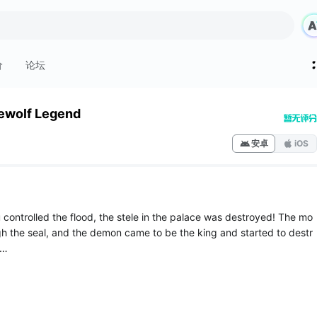
价
论坛
ewolf Legend
安卓
iOS
 controlled the flood, the stele in the palace was destroyed! The mo
gh the seal, and the demon came to be the king and started to destr
 of Astronomy observed the stars and found t...