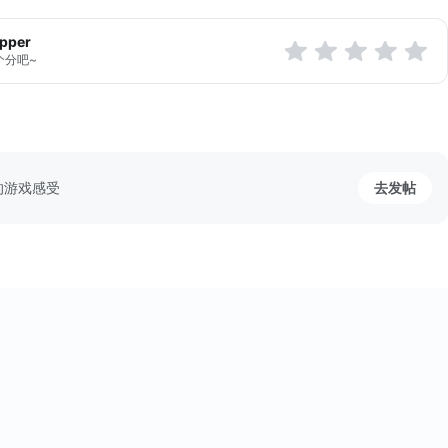
apper
个分吧~
的游戏感受
去发帖