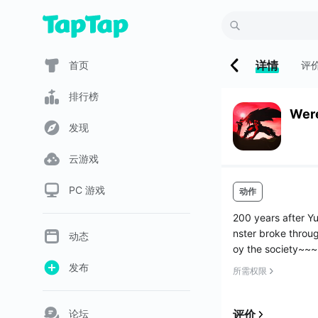
详情
首页
评
排行榜
Wer
发现
云游戏
PC 游戏
动作
200 years after Yu
nster broke throu
动态
oy the society~~~
The imperial board
发布
所需权限
论坛
评价