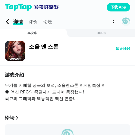
下载 App
详情
评价
论坛
安卓
iOS
소울 앤 스톤
游戏介绍
무기를 지배할 궁극의 보석, 소울앤스톤!※ 게임특징 ※
◆ 액션 RPG의 종결자가 드디어 등장했다!
최고의 그래픽과 역동적인 액션 연출!
누구나 쉽게 터치만으로 화려하고 통쾌한 액션 가능!
최적화된 자동시스템을 경험하라!
论坛
◆ 무한대의 게임 컨텐츠를 누려라!
무기, 방어구, 보석, 소환수, 스킬로 구성된 성장 시스템!
일반모험, 요일던전, 성물방어전 등 다양한 컨텐츠와,