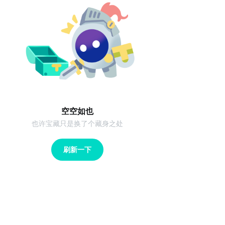
空空如也
也许宝藏只是换了个藏身之处
刷新一下