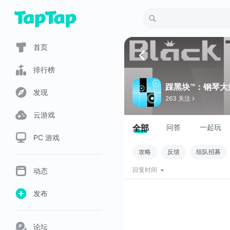
首页
排行榜
踩黑块™：钢琴大
发现
263 关注
云游戏
全部
问答
一起玩
PC 游戏
攻略
反馈
组队招募
动态
回复时间
发布
论坛