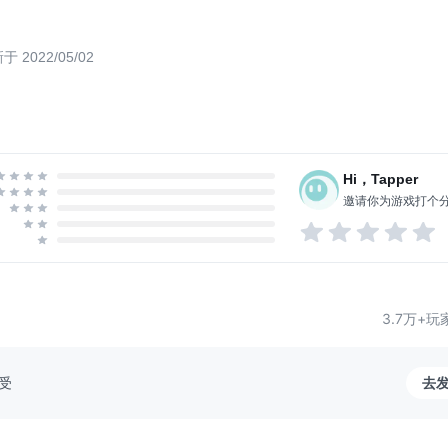
陷阱等多样的陷阱供您使用
殊的角色技能
于 2022/05/02
Hi，Tapper
邀请你为游戏打个
3.7万+
受
去