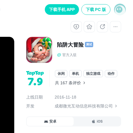
下载手机 APP
下载 PC 版
陷阱大
冒险
测试
官方入驻
休闲
单机
独立游戏
动作
7.9
共 167 条评价
上线日期
2016-11-18
开发
成都微光互动信息科技有限公司
安卓
iOS