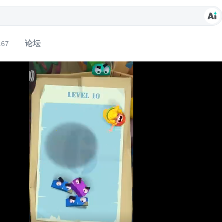
论坛
167