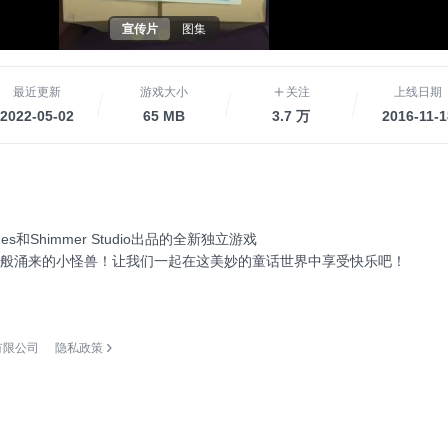
宣传片
图集
最近更新
游戏大小
关注
上线日期
2022-05-02
65 MB
3.7 万
2016-11-1
mes和Shimmer Studio出品的全新独立游戏
般涌来的小怪兽！让我们一起在这美妙的童话世界中享受快乐吧！
躲避小怪兽！
有限公司
隐私政策
快点击败敌人！
法
挑战，如 恐龙怪，坦克怪和五颜六色的方块怪