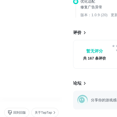
优化适配
- 坑陷阱、电击陷阱、笔
修复广告异常
- 吃下糖果，可以激发特
- 50关后，开启无限...
版本：1.0.9 (20)
更新
评价
暂无评分
共 167 条评价
论坛
分享你的游戏感
回到旧版
关于TapTap