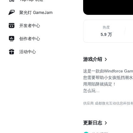
聚光灯 GameJam
开发者中心
热度
5.9 万
创作者中心
活动中心
游戏介绍
这是一款由Windforce Ga
您需要帮助小女孩抵挡潮水
用用陷阱就搞定！
怎么玩
按住屏幕，操控小女孩跑动
供应商 成都微光互动信息科技
所有的陷阱都是您的武器，
游戏特色
更新日志
- 易学难精，非常有趣的玩
- 各种搞笑的小怪兽等您