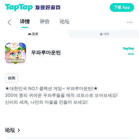
下载 App
详情
评价
论坛
安卓
iOS
우파루마운틴
--
休闲
★대한민국 NO.1 콜렉션 게임~ 우파루마운틴!★
300여 종의 귀여운 우파루들을 매직 크로스로 모아보세요!
신비의 세계, 나만의 마을을 만들어 보세요!
♥ 강력추천! 우파루마운틴 특징 ♥
1. 신비의 생명체 ‘우파루’ 를 모으고 키우는 콜렉션 SNG
- 9가지 신비로운 속성(숲, 불, 땅, 물, 바람, 얼음, 매직, 슈거, 별)의
论坛
우파루들은 저마다의 개성이 있어요!