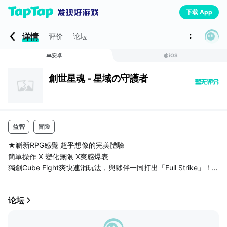
下载 App
详情
评价
论坛
安卓
iOS
創世星魂 - 星域の守護者
益智
冒险
★嶄新RPG感覺 超乎想像的完美體驗
簡單操作 X 變化無限 X爽感爆表
獨創Cube Fight爽快連消玩法，與夥伴一同打出「Full Strike」！
體驗逆轉戰局的會心一擊！
新世代手機RPG就是要玩【創世星魂】！
论坛
◆◆Facebook官方粉絲團，各位星使一同來關注優惠情報吧！◆
◆
网页链接