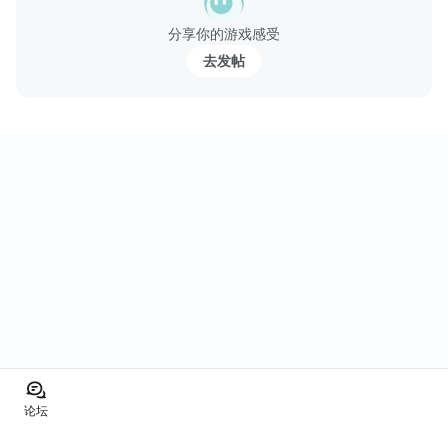
分享你的游戏感受
《創世星魂 ── 星域の守護者 》
採用全新3D方塊消除玩法，隨著遊戲關卡難度令方塊可變性增加，
去发帖
挑戰玩家腦力極限。《創世星魂...
论坛