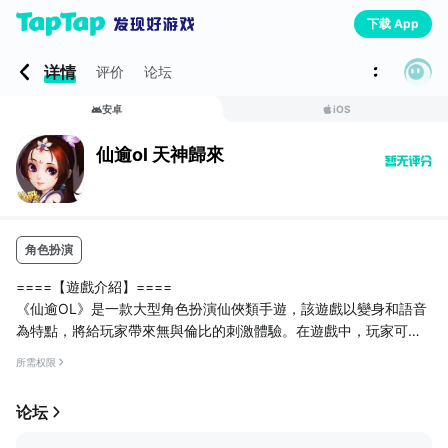
下载 App
详情
评价
论坛
安卓
iOS
仙逾ol 天神歸來
角色扮演
====【遊戲介紹】====
《仙逾OL》是一款大型角色扮演仙俠類手遊，該遊戲以變身和語音
為特點，將給玩家帶來無與倫比的刺激體驗。在遊戲中，玩家可以
通過做任務，提升等級，衝擊排行榜，加入幫派，與同道中人一起
所需权限
鑄造屬於你的不朽神話。
遊戲獨有的語音聊天功能，解放雙手、輕鬆語音群聊，打破傳統社
论坛
交，真正的溝通無障礙唷！
====【神獸系統】====