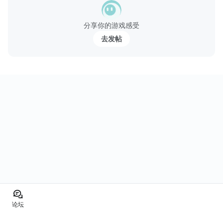
《仙逾OL》神獸系統，神獸又是蝦米？熊貓俠又是蝦米？介面上的
“變”字又是蝦米？變身後又會如何？啊哈！接下來就給各位詳細解釋
分享你的游戏感受
一下！首先神獸是《仙逾OL》遊戲中...
去发帖
论坛