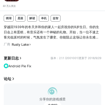
22 万人
关注
锈湖
悬疑
解谜
单机
益智
穿越回1939年的冬天并和你的家人一起庆祝你的9岁生日。你的生
日会上有蛋糕，有音乐还有一个神秘的礼物。开始，当一位不速之
客光临派对的时候，气氛发生了骤变。你能阻止这场让你永生难忘
的悲剧吗？
厂商
Rusty Lake
Cube Escape: Birthday是Cube Escape系列游戏的第八部作品，
也是Rusty Lake故事的一部分。我们会一步步揭开锈湖的谜团。如
果想了解更多资讯，请在@rustylakecom关注我们。
更新日志
版本：2.1.1 (2001001)
更新于 2018/9/29
Android Pie Fix
论坛
分享你的游戏感受