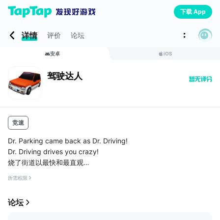
下载 App
详情
评价
论坛
安卓
iOS
驾驶达人
竞速
Dr. Parking came back as Dr. Driving!
Dr. Driving drives you crazy!
烧了街道以最快和最直观
的博士停车系列的惊艳版。
所需权限
支持谷歌玩游戏服务。与您的Google+帐户登录访问在线排行榜和
成就。
论坛
SUD Inc.