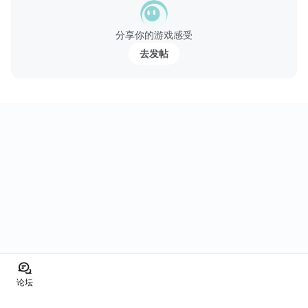
うだ。
屋根裏部屋で見つけた”潜水用具”に着替え”海賊の宝の地図”記され
分享你的游戏感受
た印のあたりに潜水した。
去发帖
目の前には穏やかな海に隠されるように、海底に神殿が存在して
いた・・・。
▼脱出ゲーム 海底神殿から...
论坛