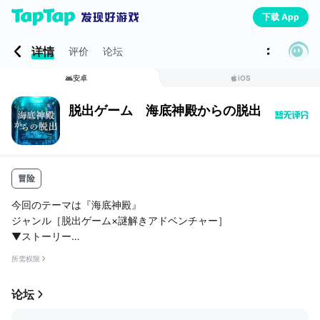
下载 App
详情
评价
论坛
安卓
iOS
脱出ゲーム 海底神殿からの脱出
冒险
今回のテーマは『海底神殿』
ジャンル［脱出ゲーム×謎解きアドベンチャー］
▼ストーリー
小さな田舎町に住む主人公。
所需权限
父が話す「冒険の物語」に憧れていた。
ある日、父の部屋の屋根裏部屋で偶然見つけた、”海賊の宝の地図”
论坛
を手掛かりに冒険の旅へ。
地図によると海の底に神殿があり、その中に財宝が眠っているよ