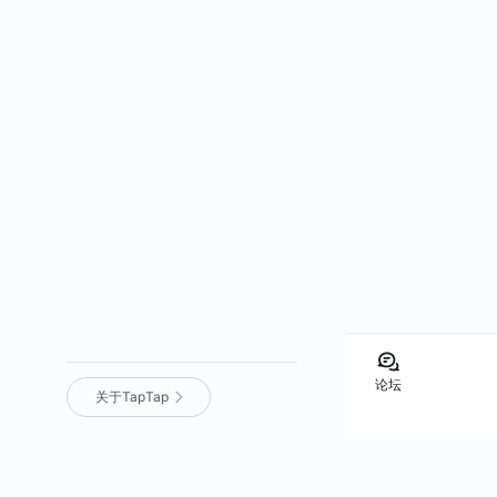
论坛
关于TapTap
营业执照
｜
沪 ICP 备 16012525 号
｜
沪网文（2025）0236-071 号
｜
增值