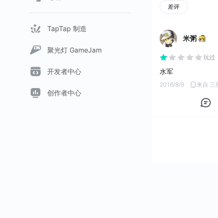
差评
TapTap 制造
米粥
聚光灯 GameJam
玩过
开发者中心
水军
2016/8/9
来自 三星G
创作者中心