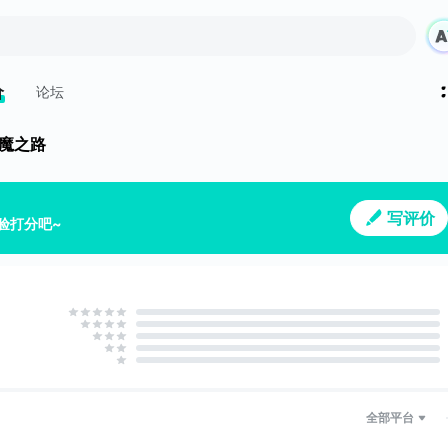
价
论坛
ol 滅魔之路
写评价
验打分吧~
全部平台