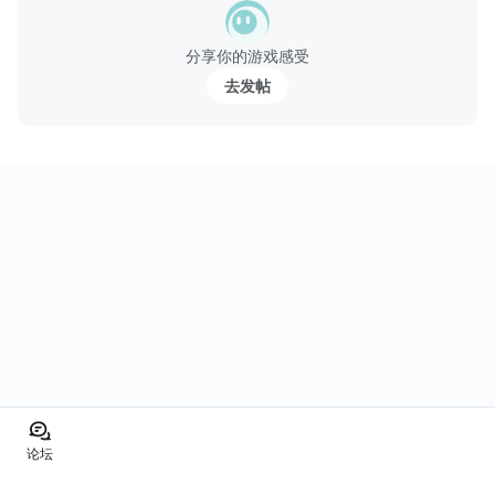
当然，每位明星都需参与社交活动，所以你要与朋友出去闲逛，与
城里最酷的帅男约会找到最适合自己的那位。你甚至可以拍照将他
分享你的游戏感受
们与Facebook的朋友一起分享！
去发帖
天...
论坛