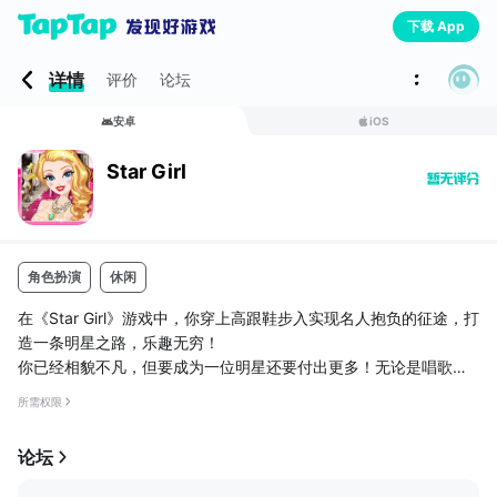
下载 App
详情
评价
论坛
安卓
iOS
Star Girl
角色扮演
休闲
在《Star Girl》游戏中，你穿上高跟鞋步入实现名人抱负的征途，打
造一条明星之路，乐趣无穷！
你已经相貌不凡，但要成为一位明星还要付出更多！无论是唱歌、
演戏还是做模特儿，都要具备你所选职业的相应要求。努力工作达
所需权限
到事业巅峰，也许你会在最流行的时尚生活杂志的封面上找到自
己！请记住，第一印象是最重要的，所以一定要穿上最时尚的服
论坛
装。