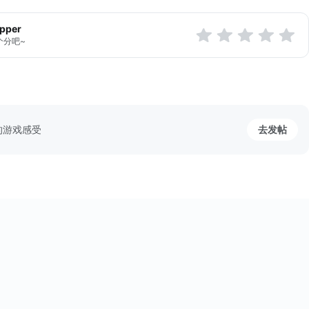
apper
个分吧~
的游戏感受
去发帖