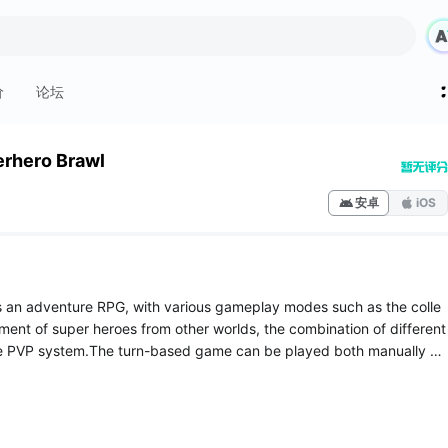
价
论坛
rhero Brawl
安卓
iOS
s an adventure RPG, with various gameplay modes such as the colle
ent of super heroes from other worlds, the combination of different
he PVP system.The turn-based game can be played both manually an