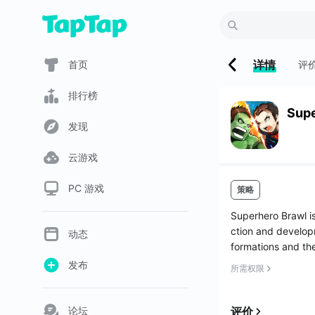
详情
首页
评
排行榜
Supe
发现
云游戏
PC 游戏
策略
Superhero Brawl i
ction and developm
动态
formations and t
d ...
发布
所需权限
论坛
评价