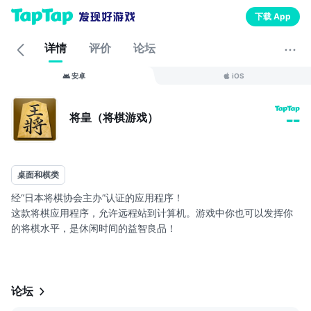
下载 App
详情
评价
论坛
安卓
iOS
将皇（将棋游戏）
--
桌面和棋类
经“日本将棋协会主办”认证的应用程序！
这款将棋应用程序，允许远程站到计算机。游戏中你也可以发挥你
的将棋水平，是休闲时间的益智良品！
■可以联网游戏
■日本传统将棋的独特魅力
声音的ON / OFF可以从选项菜单中更改。
论坛